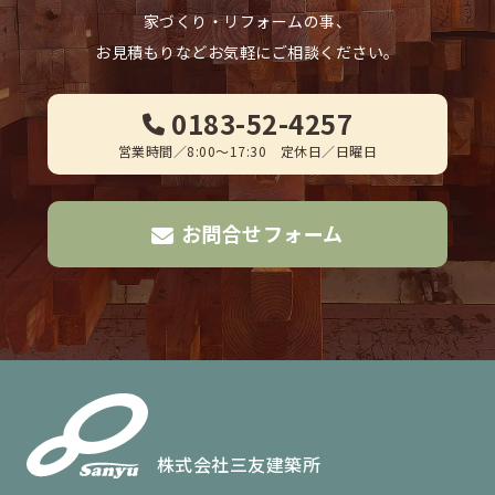
FAX. 0183-52-3502
家づくり・リフォームの事、
お見積もりなどお気軽にご相談ください。
Official Instagram
0183-52-4257
営業時間／8:00～17:30 定休日／日曜日
お問合せフォーム
株式会社三友建築所