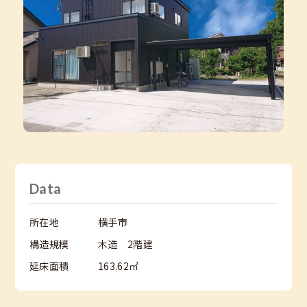
補助金・ローンガイド
リフォーム
会社概要
ご挨拶
スタッフ紹介
会社情報
採用情報
Data
数字で紐解く三友建築所
募集職種
所在地
横手市
構造規模
木造 2階建
お知らせ
延床面積
163.62㎡