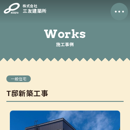
株式会社
三友建築所
トップページ
Works
施工事例
三友の家づくり
ご相談から完成までの流れ
よくあるご質問
施工事例
一般住宅
T邸新築工事
モデルハウス
制度・保証
制度・保証（ZEHに関する表記）