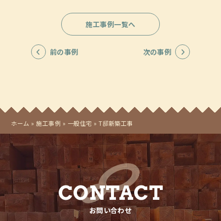
ブログ・コラム
施工事例一覧へ
お問い合わせ
前の事例
次の事例
プライバシーポリシー
ホーム
»
施工事例
»
一般住宅
»
T邸新築工事
株式会社三友建築所
〒019-0204
CONTACT
秋田県湯沢市横堀字六郎川原22番地9
お問い合わせ
TEL. 0183-52-4257