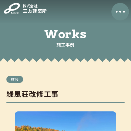
株式会社
三友建築所
トップページ
Works
施工事例
三友の家づくり
ご相談から完成までの流れ
よくあるご質問
施工事例
施設
緑風荘改修工事
モデルハウス
制度・保証
制度・保証（ZEHに関する表記）