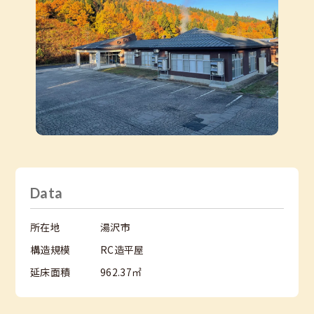
補助金・ローンガイド
リフォーム
会社概要
ご挨拶
スタッフ紹介
会社情報
採用情報
Data
数字で紐解く三友建築所
募集職種
所在地
湯沢市
構造規模
RC造平屋
お知らせ
延床面積
962.37㎡