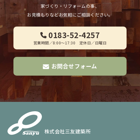
FAX. 0183-52-3502
家づくり・リフォームの事、
お見積もりなどお気軽にご相談ください。
Official Instagram
0183-52-4257
営業時間／8:00～17:30 定休日／日曜日
お問合せフォーム
株式会社三友建築所