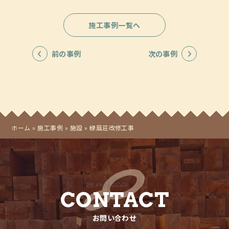
ブログ・コラム
施工事例一覧へ
お問い合わせ
前の事例
次の事例
プライバシーポリシー
ホーム
»
施工事例
»
施設
»
緑風荘改修工事
株式会社三友建築所
〒019-0204
CONTACT
秋田県湯沢市横堀字六郎川原22番地9
お問い合わせ
TEL. 0183-52-4257