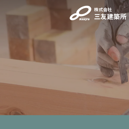
株式会社
三友建築所
株式会社三友建築所
ご
〒019-0204
秋田県湯沢市横堀字六郎川原22番地9
TEL. 0183-52-4257
FAX. 0183-52-3502
Official Instagram