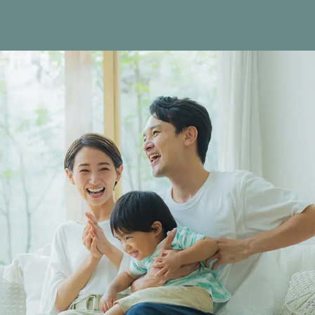
制
ご
数