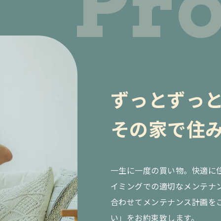
Pr
制度・保証
度・保証（ZEHに関する表記）
補助金・ローンガイド
リフォーム
ずっとずっ
会社概要
その家で住
挨拶
スタッフ紹介
会社情報
採用情報
一生に一度の買い物。快適に
イミングでの適切なメンテナ
字で紐解く三友建築所
募集職種
合わせてメンテナンス計画を
お知らせ
い」をお約束致します。