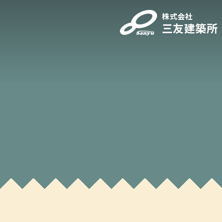
株式会社
三友建築所
株式会社三友建築所
ご
〒019-0204
秋田県湯沢市横堀字六郎川原22番地9
TEL. 0183-52-4257
FAX. 0183-52-3502
Official Instagram