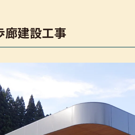
制度・保証
度・保証（ZEHに関する表記）
補助金・ローンガイド
歩廊建設工事
リフォーム
会社概要
挨拶
スタッフ紹介
会社情報
採用情報
字で紐解く三友建築所
募集職種
お知らせ