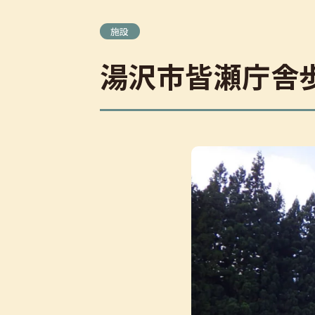
施設
制
湯沢市皆瀬庁舎
ご
数