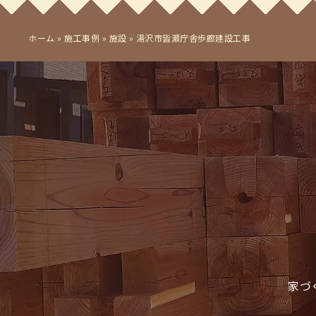
ホーム
»
施工事例
»
施設
»
湯沢市皆瀬庁舎歩廊建設工事
家づ